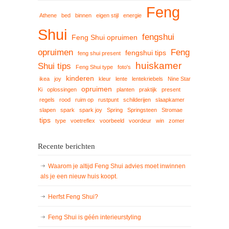
Feng
Athene
bed
binnen
eigen stijl
energie
Shui
fengshui
Feng Shui opruimen
opruimen
Feng
fengshui tips
feng shui present
huiskamer
Shui tips
Feng Shui type
foto's
kinderen
ikea
joy
kleur
lente
lentekriebels
Nine Star
opruimen
Ki
oplossingen
planten
praktijk
present
regels
rood
ruim op
rustpunt
schilderijen
slaapkamer
slapen
spark
spark joy
Spring
Springsteen
Stromae
tips
type
voetreflex
voorbeeld
voordeur
win
zomer
Recente berichten
Waarom je altijd Feng Shui advies moet inwinnen
als je een nieuw huis koopt.
Herfst Feng Shui?
Feng Shui is géén interieurstyling