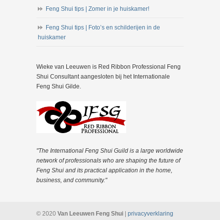
Feng Shui tips | Zomer in je huiskamer!
Feng Shui tips | Foto’s en schilderijen in de
huiskamer
Wieke van Leeuwen is Red Ribbon Professional Feng
Shui Consultant aangesloten bij het Internationale
Feng Shui Gilde.
"The International Feng Shui Guild is a large worldwide
network of professionals who are shaping the future of
Feng Shui and its practical application in the home,
business, and community."
© 2020
Van Leeuwen Feng Shui
|
privacyverklaring