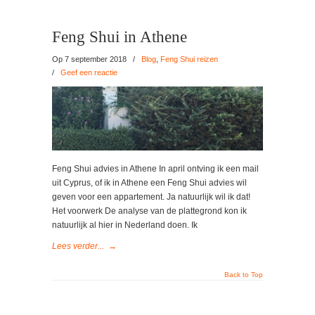
Feng Shui in Athene
Op 7 september 2018
/
Blog
,
Feng Shui reizen
/
Geef een reactie
Feng Shui advies in Athene In april ontving ik een mail
uit Cyprus, of ik in Athene een Feng Shui advies wil
geven voor een appartement. Ja natuurlijk wil ik dat!
Het voorwerk De analyse van de plattegrond kon ik
natuurlijk al hier in Nederland doen. Ik
Lees verder...
→
Back to Top