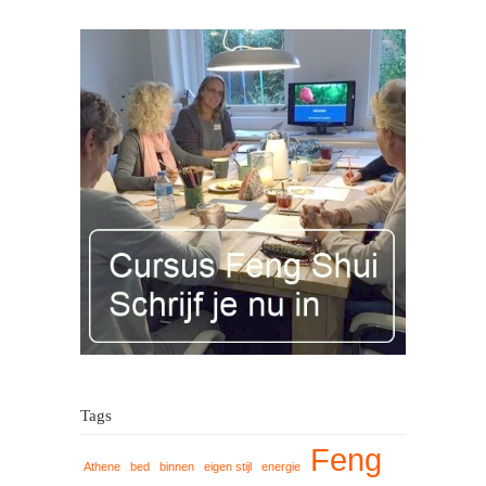
Tags
Feng
Athene
bed
binnen
eigen stijl
energie