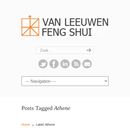
Navigation
Posts Tagged
Athene
→
Home
Label: Athene