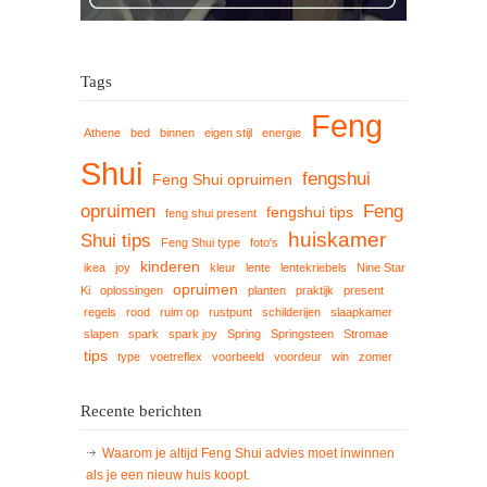
Tags
Feng
Athene
bed
binnen
eigen stijl
energie
Shui
fengshui
Feng Shui opruimen
opruimen
Feng
fengshui tips
feng shui present
huiskamer
Shui tips
Feng Shui type
foto's
kinderen
ikea
joy
kleur
lente
lentekriebels
Nine Star
opruimen
Ki
oplossingen
planten
praktijk
present
regels
rood
ruim op
rustpunt
schilderijen
slaapkamer
slapen
spark
spark joy
Spring
Springsteen
Stromae
tips
type
voetreflex
voorbeeld
voordeur
win
zomer
Recente berichten
Waarom je altijd Feng Shui advies moet inwinnen
als je een nieuw huis koopt.