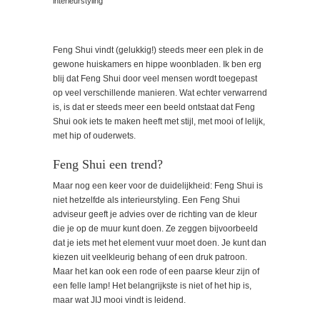
interieurstyling
Feng Shui vindt (gelukkig!) steeds meer een plek in de
gewone huiskamers en hippe woonbladen. Ik ben erg
blij dat Feng Shui door veel mensen wordt toegepast
op veel verschillende manieren. Wat echter verwarrend
is, is dat er steeds meer een beeld ontstaat dat Feng
Shui ook iets te maken heeft met stijl, met mooi of lelijk,
met hip of ouderwets.
Feng Shui een trend?
Maar nog een keer voor de duidelijkheid: Feng Shui is
niet hetzelfde als interieurstyling. Een Feng Shui
adviseur geeft je advies over de richting van de kleur
die je op de muur kunt doen. Ze zeggen bijvoorbeeld
dat je iets met het element vuur moet doen. Je kunt dan
kiezen uit veelkleurig behang of een druk patroon.
Maar het kan ook een rode of een paarse kleur zijn of
een felle lamp! Het belangrijkste is niet of het hip is,
maar wat JIJ mooi vindt is leidend.