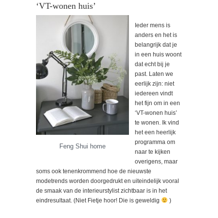
‘VT-wonen huis’
Ieder mens is
anders en het is
belangrijk dat je
in een huis woont
dat echt bij je
past. Laten we
eerlijk zijn: niet
iedereen vindt
het fijn om in een
‘VT-wonen huis’
te wonen. Ik vind
het een heerlijk
programma om
Feng Shui home
naar te kijken
overigens, maar
soms ook tenenkrommend hoe de nieuwste
modetrends worden doorgedrukt en uiteindelijk vooral
de smaak van de interieurstylist zichtbaar is in het
eindresultaat. (Niet Fietje hoor! Die is geweldig
)