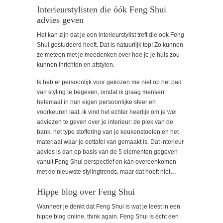
Interieurstylisten die óók Feng Shui
advies geven
Het kan zijn dat je een interieurstylist treft die ook Feng
Shui gestudeerd heeft. Dat is natuurlijk top! Zo kunnen
ze meteen met je meedenken over hoe je je huis zou
kunnen inrichten en afstylen.
Ik heb er persoonlijk voor gekozen me niet op het pad
van styling te begeven, omdat ik graag mensen
helemaal in hun eigen persoonlijke sfeer en
voorkeuren laat. Ik vind het echter heerlijk om je wel
adviezen te geven over je interieur: de plek van de
bank, het type stoffering van je keukenstoelen en het
materiaal waar je eettafel van gemaakt is. Dat interieur
advies is dan op basis van de 5 elementen gegeven
vanuit Feng Shui perspectief en kán overeenkomen
met de nieuwste stylingtrends, maar dat hoeft niet…
Hippe blog over Feng Shui
Wanneer je denkt dat Feng Shui is wat je leest in een
hippe blog online, think again. Feng Shui is écht een