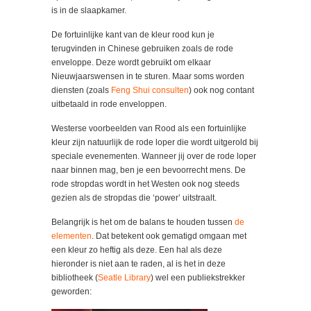
is in de slaapkamer.
De fortuinlijke kant van de kleur rood kun je
terugvinden in Chinese gebruiken zoals de rode
enveloppe. Deze wordt gebruikt om elkaar
Nieuwjaarswensen in te sturen. Maar soms worden
diensten (zoals
Feng Shui consulten
) ook nog contant
uitbetaald in rode enveloppen.
Westerse voorbeelden van Rood als een fortuinlijke
kleur zijn natuurlijk de rode loper die wordt uitgerold bij
speciale evenementen. Wanneer jij over de rode loper
naar binnen mag, ben je een bevoorrecht mens. De
rode stropdas wordt in het Westen ook nog steeds
gezien als de stropdas die ‘power’ uitstraalt.
Belangrijk is het om de balans te houden tussen
de
elementen
. Dat betekent ook gematigd omgaan met
een kleur zo heftig als deze. Een hal als deze
hieronder is niet aan te raden, al is het in deze
bibliotheek (
Seatle Library
) wel een publiekstrekker
geworden: