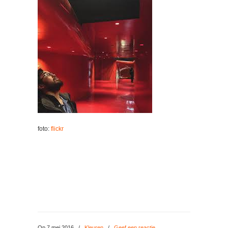
foto:
flickr
Op 7 mei 2016
/
Kleuren
/
Geef een reactie