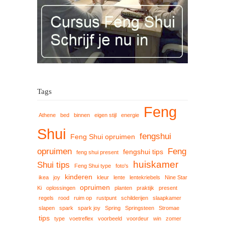
Tags
Feng
Athene
bed
binnen
eigen stijl
energie
Shui
fengshui
Feng Shui opruimen
opruimen
Feng
fengshui tips
feng shui present
huiskamer
Shui tips
Feng Shui type
foto's
kinderen
ikea
joy
kleur
lente
lentekriebels
Nine Star
opruimen
Ki
oplossingen
planten
praktijk
present
regels
rood
ruim op
rustpunt
schilderijen
slaapkamer
slapen
spark
spark joy
Spring
Springsteen
Stromae
tips
type
voetreflex
voorbeeld
voordeur
win
zomer