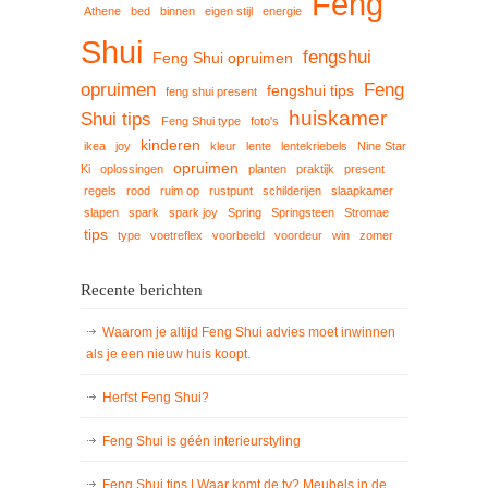
Feng
Athene
bed
binnen
eigen stijl
energie
Shui
fengshui
Feng Shui opruimen
opruimen
Feng
fengshui tips
feng shui present
huiskamer
Shui tips
Feng Shui type
foto's
kinderen
ikea
joy
kleur
lente
lentekriebels
Nine Star
opruimen
Ki
oplossingen
planten
praktijk
present
regels
rood
ruim op
rustpunt
schilderijen
slaapkamer
slapen
spark
spark joy
Spring
Springsteen
Stromae
tips
type
voetreflex
voorbeeld
voordeur
win
zomer
Recente berichten
Waarom je altijd Feng Shui advies moet inwinnen
als je een nieuw huis koopt.
Herfst Feng Shui?
Feng Shui is géén interieurstyling
Feng Shui tips | Waar komt de tv? Meubels in de